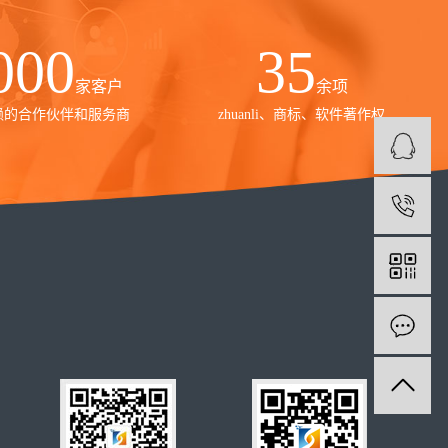
000
35
家客户
余项
赖的合作伙伴和服务商
zhuanli、商标、软件著作权
1