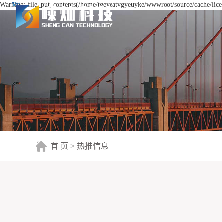
Warning: file_put_contents(/home/tgeyeatvgyeuyke/wwwroot/source/cache/licen
首 页
>
热推信息