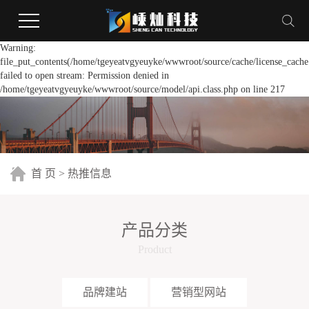
Warning:
file_put_contents(/home/tgeyeatvgyeuyke/wwwroot/source/cache/license_cache
failed to open stream: Permission denied in
/home/tgeyeatvgyeuyke/wwwroot/source/model/api.class.php on line 217
首 页
>
热推信息
产品分类
Product
品牌建站
营销型网站