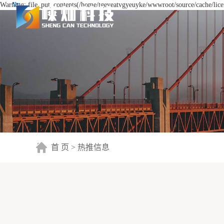
Warning: file_put_contents(/home/tgeyeatvgyeuyke/wwwroot/source/cache/licen
首 页
>
热推信息