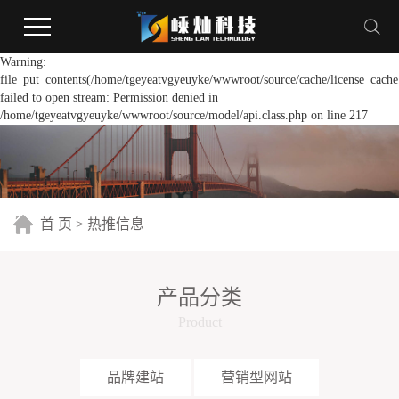
Warning:
file_put_contents(/home/tgeyeatvgyeuyke/wwwroot/source/cache/license_cache
failed to open stream: Permission denied in
/home/tgeyeatvgyeuyke/wwwroot/source/model/api.class.php on line 217
首 页
>
热推信息
产品分类
Product
品牌建站
营销型网站