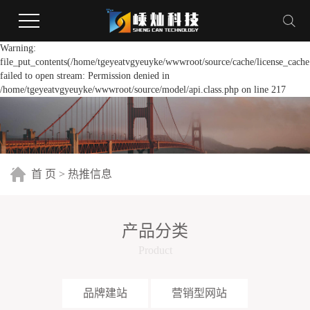
Warning:
file_put_contents(/home/tgeyeatvgyeuyke/wwwroot/source/cache/license_cache
failed to open stream: Permission denied in
/home/tgeyeatvgyeuyke/wwwroot/source/model/api.class.php on line 217
首 页
>
热推信息
产品分类
Product
品牌建站
营销型网站