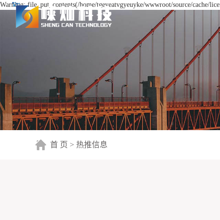
Warning: file_put_contents(/home/tgeyeatvgyeuyke/wwwroot/source/cache/licen
首 页
>
热推信息