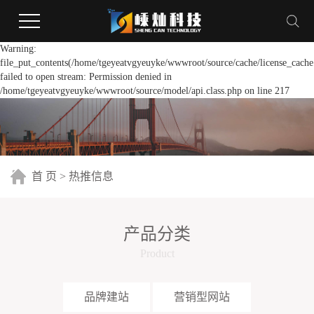
Warning:
file_put_contents(/home/tgeyeatvgyeuyke/wwwroot/source/cache/license_cache
failed to open stream: Permission denied in
/home/tgeyeatvgyeuyke/wwwroot/source/model/api.class.php on line 217
首 页
>
热推信息
产品分类
Product
品牌建站
营销型网站