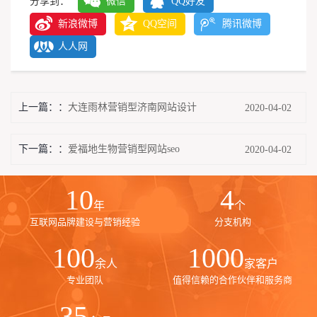
分享到：
微信
QQ好友
新浪微博
QQ空间
腾讯微博
人人网
上一篇：
大连雨林营销型济南网站设计
2020-04-02
下一篇：
爱福地生物营销型网站seo
2020-04-02
10
4
年
个
互联网品牌建设与营销经验
分支机构
100
1000
余人
家客户
专业团队
值得信赖的合作伙伴和服务商
35