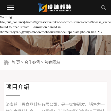
Warning:
file_put_contents(/home/tgeyeatvgyeuyke/wwwroot/source/cache/license_cache
failed to open stream: Permission denied in
/home/tgeyeatvgyeuyke/wwwroot/source/model/api.class.php on line 217
首 页
>
合作案例
>
营销网站
项目介绍
济南秋叶丹食品科技有限公司，是一家集研发、销售为一