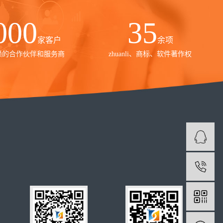
000
35
家客户
余项
赖的合作伙伴和服务商
zhuanli、商标、软件著作权
1