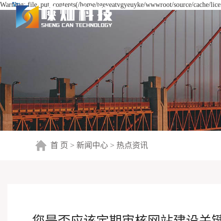
Warning: file_put_contents(/home/tgeyeatvgyeuyke/wwwroot/source/cache/licen
首 页
>
新闻中心
>
热点资讯