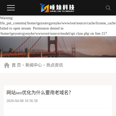
Warning:
file_put_contents(/home/tgeyeatvgyeuyke/wwwroot/source/cache/license_cache
failed to open stream: Permission denied in
/home/tgeyeatvgyeuyke/wwwroot/source/model/api.class.php on line 217
首 页
>
新闻中心
>
热点资讯
网站seo优化为什么要用老域名？
2020-04-08 10:56:58