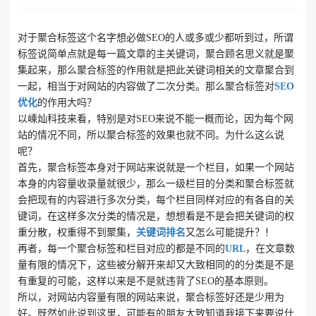
对于聚合标签这个名字想必做SEO的人或多或少都听到过，所谓
标签说简单点就是每一篇文章的主关键词，聚合顾名思义就是聚
集起来，那么聚合标签的作用就是把此关键词相关的文章聚合到
一起，相当于对网站的内容做了二次分类。那么聚合标签对
SEO
优化
的作用大吗？
以嵊灿科技来看，特别是对SEO来说不能一概而论，因为每个网
站的情况不同，所以聚合标签的效果也就不同。为什么这么说
呢？
首先，聚合标签本身对于网站来说就是一个栏目，如果一个网站
本身的内容量收录量就很少，那么一级栏目的分类和聚合标签就
会把现有的内容进行多次分类，每个栏目同样对应的有各自的关
键词，在这样多次分类的情况是，想想看是不是会把关键词的权
重分散，权重得不到聚集，
关键词排名
又怎么可能提升？！
再者，每一个聚合标签和栏目对应的都是不同的
URL
，在文章数
量有限的情况下，这些被分解开来却又大致相同的的分类是不是
有重复的可能，这样以来是不是就违背了SEO的基本原则。
所以，对网站内容量有限的网站来说，聚合标签好还是少用为
好。既然如此说到这里，可能有的朋友大致知道我接下来要说什