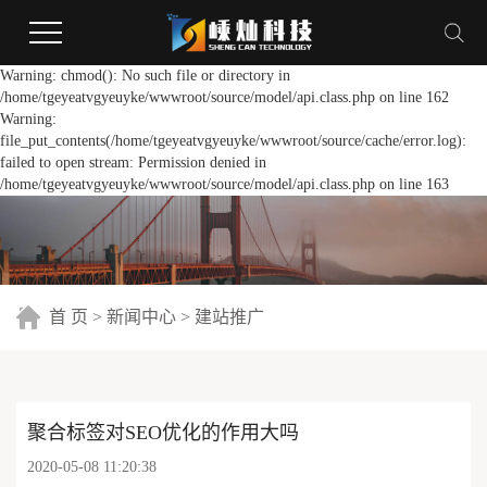
Warning: chmod(): No such file or directory in
/home/tgeyeatvgyeuyke/wwwroot/source/model/api.class.php on line 162
Warning:
file_put_contents(/home/tgeyeatvgyeuyke/wwwroot/source/cache/error.log):
failed to open stream: Permission denied in
/home/tgeyeatvgyeuyke/wwwroot/source/model/api.class.php on line 163
首 页
>
新闻中心
>
建站推广
聚合标签对SEO优化的作用大吗
2020-05-08 11:20:38