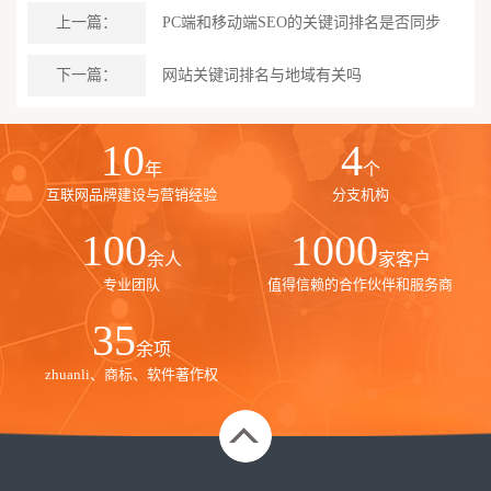
上一篇：
PC端和移动端SEO的关键词排名是否同步
下一篇：
网站关键词排名与地域有关吗
10
4
年
个
互联网品牌建设与营销经验
分支机构
100
1000
余人
家客户
专业团队
值得信赖的合作伙伴和服务商
35
余项
zhuanli、商标、软件著作权