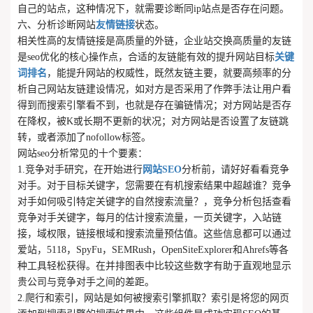
自己的站点，这种情况下，就需要诊断同ip站点是否存在问题。
六、分析诊断网站
友情链接
状态。
相关性高的友情链接是高质量的外链，企业站交换高质量的友链
是seo优化的核心操作点，合适的友链能有效的提升网站目标
关键
词排名
，能提升网站的权威性，既然友链主要，就要高频率的分
析自己网站友链建设情况，如对方是否采用了作弊手法让用户看
得到而搜索引擎看不到，也就是存在骗链情况；对方网站是否存
在降权，被K或长期不更新的状况；对方网站是否设置了友链跳
转，或者添加了nofollow标签。
网站seo分析常见的十个要素：
1.竞争对手研究，在开始进行
网站SEO
分析前，请好好看看竞争
对手。对于目标关键字，您需要在有机搜索结果中超越谁？竞争
对手如何吸引特定关键字的自然搜索流量？，竞争分析包括查看
竞争对手关键字，每月的估计搜索流量，一页关键字，入站链
接，域权限，链接根域和搜索流量预估值。这些信息都可以通过
爱站，5118，SpyFu，SEMRush，OpenSiteExplorer和Ahrefs等各
种工具轻松获得。在并排图表中比较这些数字有助于直观地显示
贵公司与竞争对手之间的差距。
2.爬行和索引，网站是如何被搜索引擎抓取？索引是将您的网页