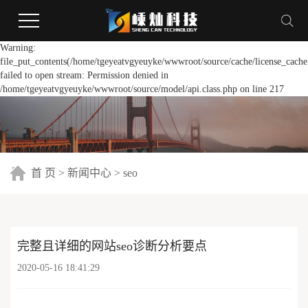
Warning:
file_put_contents(/home/tgeyeatvgyeuyke/wwwroot/source/cache/license_cache
failed to open stream: Permission denied in
/home/tgeyeatvgyeuyke/wwwroot/source/model/api.class.php on line 217
首 页
>
新闻中心
>
seo
完整且详细的网站seo诊断分析要点
2020-05-16 18:41:29