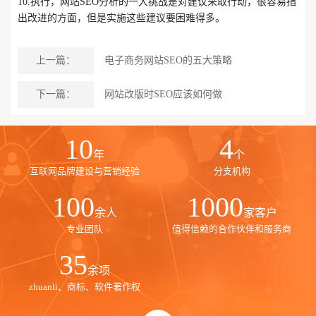
10.执行，网站SEO分析的一大挑战是对建议采取行动，很容易指
出改进的方面，但是实施这些建议要困难得多。
上一篇：
电子商务网站SEO的五大策略
下一篇：
网站改版时SEO应该如何做
10
4
年
个
互联网品牌建设与营销经验
分支机构
100
1000
余人
家客户
专业团队
值得信赖的合作伙伴和服务商
35
余项
zhuanli、商标、软件著作权