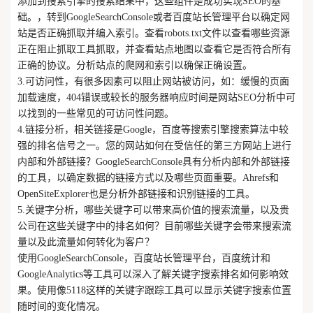
添加到搜索引擎的搜索结果中，这些组件是成功实现SEO的基
础。，转到GoogleSearchConsole或者百度站长管理平台以确定网
站是否正确抓取并编入索引。查看robots.txt文件以查看哪些资源
正在阻止抓取工具抓取，并查看站点地图以查看它是否符合所有
正确的协议。分析站点的爬网和索引以确保正确设置。
3.可访问性，有很多因素可以阻止网站被访问，如：缓慢的页面
加载速度，404错误或较长的服务器响应时间是网站SEO分析中可
以找到的一些常见的可访问性问题。
4.链接分析，相关链接是Google，百度等搜索引擎搜索算法中较
强的排名信号之一。您的网站如何在受信任的第三方网站上进行
内部和外部链接？GoogleSearchConsole具有分析内部和外部链接
的工具，以确定数据的链接方式以及哪些页面重要。Ahrefs和
OpenSiteExplorer也是分析外部链接和识别链接的工具。
5.关键字分析，哪些关键字可以带来高价值的搜索流量，以及贵
公司在这些关键字中的排名如何？目前哪些关键字会带来搜索流
量以及此流量如何转化为客户？
使用GoogleSearchConsole，百度站长管理平台，百度统计和
GoogleAnalytics等工具可以深入了解关键字搜索排名如何影响效
果。使用像5118这样的关键字跟踪工具可以显示关键字搜索位置
随时间的变化情况。