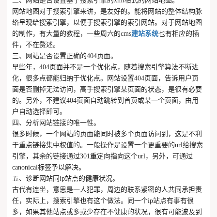
二、网站是否设置基于搜索引擎的xml格式的网站地图。
网站地图对于搜索引擎来讲，是友好的。能将网站的整体结构脉
络呈现给搜索引擎，以便于搜索引擎的索引网站。对于网站地图
的制作，有大量的教程，一些周六的cms
建站系统
也有相应的插
件，不在赘述。
三、网站是否设置正确的404页面。
早些年，404页面并不是一个优化点，随着搜索引擎算法不断进
化，很多点都能归纳于优化点。网站设置404页面，告诉用户页
面是否删掉无法访问，高手搜索引擎某页面的状态，是很有必要
的。另外，不建议404页面自动跳转到首页或某一个页面，由用
户自动选择即可。
四、分析网站链接的唯一性。
很多时候，一个网站的页面能同时被多个页面访问到，这是不利
于重点链接集中权值的。一般操作是设置一个更重要的url给搜索
引擎，其余的链接通过301重定向指向这个url，另外，可通过
canonical标签予以解决。
五、诊断网站同ip站点的健康状况。
古代有连坐，意思是一人犯罪，周边的联系紧密的人共同承担责
任，实际上，搜索引擎也有这个做法。同一个ip站点有事有很
多，如果其他站点或多或少存在不健康的状况，很有可能波及到