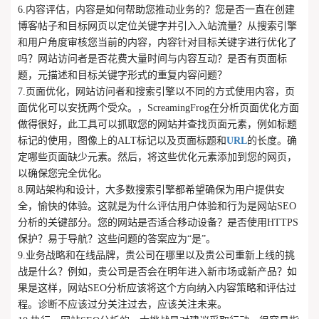
6.内容评估，内容是如何帮助您推动业务的？您是否一直在创建
博客帖子和目标网页以定位关键字并引入入站流量？从搜索引擎
和用户角度审核您当前的内容，内容针对目标关键字进行优化了
吗？网站访问者是否花费大量时间与内容互动？是否有页面标
题，元描述和目标关键字形式的重复内容问题？
7.页面优化，网站访问者和搜索引擎以不同的方式使用内容，页
面优化可以安抚两个受众。，ScreamingFrog在分析页面优化方面
做得很好，此工具可以抓取您的网站并查找页面元素，例如标题
标记的使用，图像上的ALT标记以及页面标题和
URL
的长度。确
定哪些页面缺少元素。然后，将这些优化元素添加到您的网页，
以确保您完全优化。
8.网站架构和设计，大多数搜索引擎都希望确保为用户提供安
全，愉快的体验。这就是为什么评估用户体验和行为是网站SEO
分析的关键部分。您的网站是否适合移动设备？是否使用HTTPS
保护？易于导航？这些问题的答案应为“是”。
9.业务战略和在线品牌，贵公司在哪里以及贵公司重新上线的挑
战是什么？例如，贵公司是否会在明年进入新市场或新产品？如
果是这样，网站SEO分析应该将这个方向纳入内容策略和评估过
程。诊断不应该过分关注过去，应该关注未来。