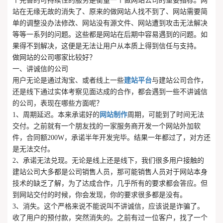
个完善的可持续性的服务是衡量一个做网站公司的重要指标。网
站在无缘无故的消失了、原来的做网站人找不到了、网站需要简
单的调整没办法修改、网站没有源文件、网站遭到攻击无法解决
等等一系列的问题。这些都是网站在后期中容易遇到的问题。如
果得不到解决，这便是无法让用户从本质上得到信任与支持。
做网站的公司哪家比较好？
一、讲诚信的公司
用户无论是通过淘宝、或者线上一些
建站平台
与建站公司合作，
还是线下通过实体考察见面达成的合作，都会遇到一些不讲诚信
的公司，表现在哪些方面呢？
1、周期延迟。本来承诺好的
网站制作
周期，可能到了时间无法
交付。之前就有一个朋友找的一家服务商开发一个网站外加软
件，合同额200W，承诺半年开发完毕。结果一年都过了，对方还
是无法交付。
2、承诺无法兑现。无论是线上还是线下，我们很多用户接触的
建站公司大多都是公司销售人员，那可能销售人员对于网站本身
技术的缺乏了解，为了达成合作，几乎所有的要求都会答应。但
到网站交付的时候，你会发现，你的要求很多都是没有。
3、消失。这个严格来说不能说叫不讲诚信，应该说是诈骗了。
收了用户的预付款，突然消失的。之前有过一位客户，找了一个