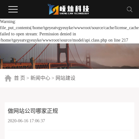
Warning:
file_put_contents(/home/tgeyeatvgyeuyke/wwwroot/source/cache/license_cache
failed to open stream: Permission denied in
/home/tgeyeatvgyeuyke/wwwroot/source/model/api.class.php on line 217
首 页
>
新闻中心
>
网站建设
做网站公司哪家正规
2020-06-16 17:06:37