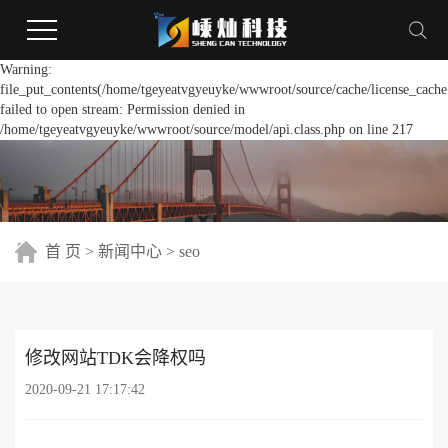
Warning:
file_put_contents(/home/tgeyeatvgyeuyke/wwwroot/source/cache/license_cache
failed to open stream: Permission denied in
/home/tgeyeatvgyeuyke/wwwroot/source/model/api.class.php on line 217
首 页
>
新闻中心
>
seo
修改网站TDK会降权吗
2020-09-21 17:17:42