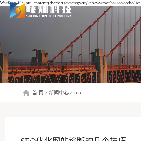
Warning: file_put_contents(/home/tgeyeatvgyeuyke/wwwroot/source/cache/licen
首 页
>
新闻中心
>
seo