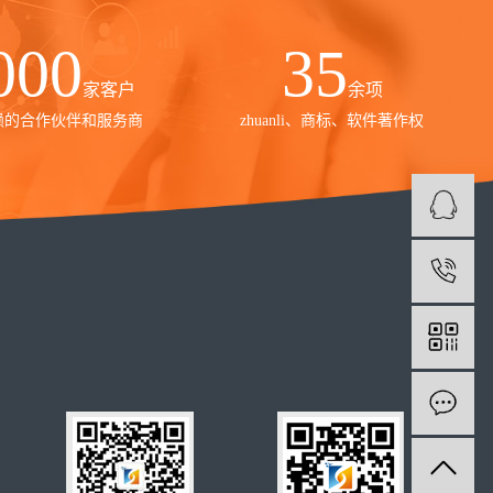
000
35
家客户
余项
赖的合作伙伴和服务商
zhuanli、商标、软件著作权
1