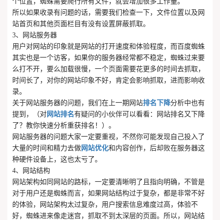
个位置，蜘蛛需要爬行所有文件，就会增加很多工作量。
所以如果收录有问题的话，需要我们检查一下，文件位置以及网
站首页和其他页面栏目有没有设置屏蔽抓取。
3、网站服务器
用户对网站的印象就是网站的打开速度和体验程度，而百度蜘蛛
其实也是一个访客，如果你的服务器经常都不稳定，蜘蛛过来要
么打不开，要么加载很慢，一个页面需要花更多的时间去抓取，
时间长了，对你的网站印象不好，肯定会影响抓取，进而影响收
录。
关于网站服务器的问题，我们在上一期网站
排名下降
分析中也有
提到，（对
网站排名
有疑问的小伙伴可以看看：网站排名又下降
了？教你快速分析重获排名！）。
网站服务器的问题大家一定要重视，不然你可能发现自己投入了
大量的时间和精力去做
网站优化
和内容创作，后却败在服务器这
种硬件设备上，这也太亏了。
4、网站结构
网站架构如同网站的路标，一定要清晰明了且指向明确，不管是
对于用户还是蜘蛛而言，如果网站结构过于复杂，都是非常不好
的体验，网站架构太过复杂，用户搜索信息难度过高，体验不
好，蜘蛛进来像走迷宫，抓取不到太深层的页面。所以，网站结