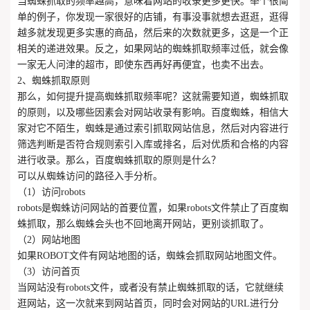
当蜘蛛抓取的频率越高，意味着网站的收录更多更快。举个很简
单的例子，你发现一家很好的店铺，有事没事就想去逛逛，逛得
越多就发现更多实惠的商品，然后来的次数就更多，这是一个正
相关的递进效果。反之，如果网站的蜘蛛抓取频率过低，就会像
一家无人问津的超市，即使东西再好再便宜，也卖不出去。
2、蜘蛛抓取原则
那么，如何提升提高蜘蛛抓取频率呢？这就需要知道，蜘蛛抓取
的原则，以及哪些因素会对网站收录有影响。百度蜘蛛，相信大
家对它不陌生，蜘蛛是通过索引抓取网站信息，然后对内容进行
筛选判断是否符合规则索引入库或排名，后对优质和合格的内容
进行收录。那么，百度蜘蛛抓取的原则是什么？
可以从蜘蛛访问的路径入手分析。
（1）访问robots
robots是蜘蛛访问网站的首要位置，如果robots文件禁止了百度蜘
蛛抓取，那么蜘蛛会头也不回地离开网站，更别谈抓取了。
（2）网站地图
如果ROBOT文件有网站地图的话，蜘蛛会抓取网站地图文件。
（3）访问首页
当网站没有robots文件，或者没有禁止蜘蛛抓取的话，它就继续
逛网站，这一次就来到网站首页，同时会对网站的URL进行分