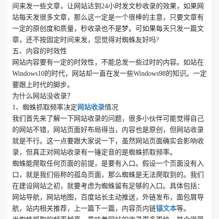
间来发一些文章，让网站达到24小时发文秒收录的效果，如果网
站每天发很多文章，那么这一定是一个很棒的主意，只要文章有
一定的原创度和质量，秒收录也不是梦。可如果每天只发一篇文
章，还不按固定时间来发，您觉得对蜘蛛友好吗?
五、内容的时效性
网站内容要有一定的时效性，不能总发一些过时的内容。如站在
Windows10的时代，网站却一直在发一些Windows98的知识。一定
要跟上时代的脚步。
为什么网站没收录？
1、蜘蛛抓取频率决定
网站收录
情况
我们首先来了解一下网站收录的问题，很多小伙伴可能觉得自己
的网站不错，网站页面好布局得当，内容也是原创，但网站收录
就是不行。这一点要跟大家说一下，虽然网站页面确实会影响收
录，但真正对网站收录有一锤定音的是蜘蛛抓取频率。
蜘蛛能爬取任何页面的前提，是要有入口。假设一个页面没有入
口，就是我们俗称的孤岛页面，那么蜘蛛是无法爬取到的。我们
在建设网站之初，就要考虑为蜘蛛留有足够的入口。具体包括：
网站导航，网站地图，百度站长主动推送，外链发布，面包屑导
航，站内相关推荐，上一篇下一篇，内容页内链
锚文本
等。