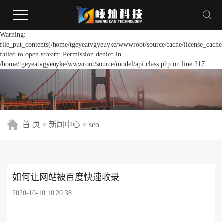
Warning:
file_put_contents(/home/tgeyeatvgyeuyke/wwwroot/source/cache/license_cache
failed to open stream: Permission denied in
/home/tgeyeatvgyeuyke/wwwroot/source/model/api.class.php on line 217
首 页
>
新闻中心
>
seo
如何让网站被百度快速收录
2020-10-10 10:20:38