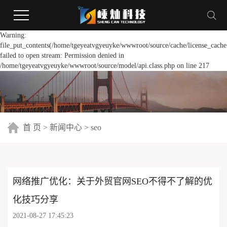
Warning:
file_put_contents(/home/tgeyeatvgyeuyke/wwwroot/source/cache/license_cache
failed to open stream: Permission denied in
/home/tgeyeatvgyeuyke/wwwroot/source/model/api.class.php on line 217
首 页
>
新闻中心
>
seo
网络推广优化：关于外贸官网SEO不得不了解的优
化技巧分享
2021-08-27 17:45:23