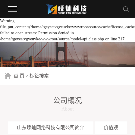
Warning:
file_put_contents(/home/tgeyeatvgyeuyke/wwwroot/source/cache/license_cache
failed to open stream: Permission denied in
/home/tgeyeatvgyeuyke/wwwroot/source/model/api.class.php on line 217
首 页
> 标签搜索
公司概况
About
山东嵊灿网络科技有限公司简介
价值观