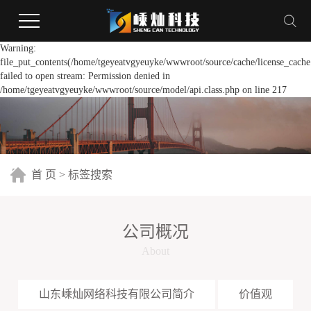
Warning:
file_put_contents(/home/tgeyeatvgyeuyke/wwwroot/source/cache/license_cache
failed to open stream: Permission denied in
/home/tgeyeatvgyeuyke/wwwroot/source/model/api.class.php on line 217
首 页
> 标签搜索
公司概况
About
山东嵊灿网络科技有限公司简介
价值观