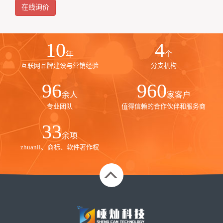
果，拓展更多互联网市场及品牌宣传！嵊灿科技会员服务指引
在线询价
10
4
年
个
互联网品牌建设与营销经验
分支机构
100
1000
余人
家客户
专业团队
值得信赖的合作伙伴和服务商
35
余项
zhuanli、商标、软件著作权