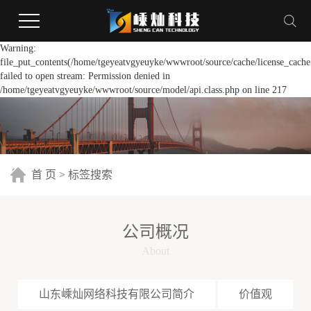
Warning:
file_put_contents(/home/tgeyeatvgyeuyke/wwwroot/source/cache/license_cache
failed to open stream: Permission denied in
/home/tgeyeatvgyeuyke/wwwroot/source/model/api.class.php on line 217
首 页
> 标签搜索
公司概况
About
山东嵊灿网络科技有限公司简介
价值观