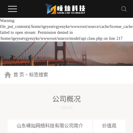
Warning:
file_put_contents(/home/tgeyeatvgyeuyke/wwwroot/source/cache/license_cache
failed to open stream: Permission denied in
/home/tgeyeatvgyeuyke/wwwroot/source/model/api.class.php on line 217
首 页
> 标签搜索
公司概况
About
山东嵊灿网络科技有限公司简介
价值观