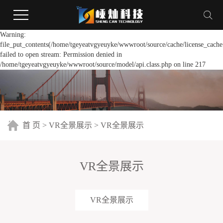
Warning:
file_put_contents(/home/tgeyeatvgyeuyke/wwwroot/source/cache/license_cache
failed to open stream: Permission denied in
/home/tgeyeatvgyeuyke/wwwroot/source/model/api.class.php on line 217
首 页
>
VR全景展示
>
VR全景展示
VR全景展示
VR全景展示