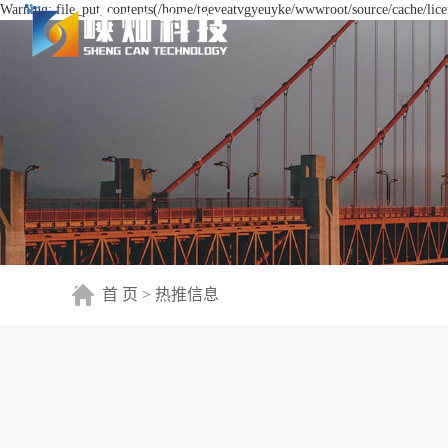
Warning: file_put_contents(/home/tgeyeatvgyeuyke/wwwroot/source/cache/licen
首 页
>
热推信息