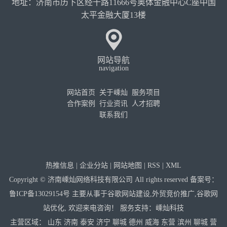
地址：济南市历下区经十路11666号奥体金融中心C座中国
太平金融大厦13楼
网站导航
navigation
网站首页
关于嵊灿
服务项目
合作案例
行业资讯
人才招聘
联系我们
热推信息
|
企业分站
|
网站地图
|
RSS
|
XML
Copyright © 济南嵊灿网络科技有限公司 All rights reserved 备案号：
鲁ICP备13029154号
主要从事于
谷歌网站建设
,
外贸竞价推广
,
谷歌网
站优化
, 欢迎来电咨询！
服务支持：
嵊灿科技
主营区域：
山东
济南
泰安
济宁
聊城
德州
威海
东营
滨州
聊城
营