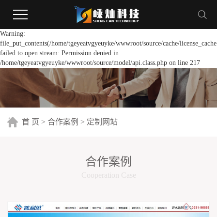
Warning:
file_put_contents(/home/tgeyeatvgyeuyke/wwwroot/source/cache/license_cache
failed to open stream: Permission denied in
/home/tgeyeatvgyeuyke/wwwroot/source/model/api.class.php on line 217
首 页
>
合作案例
>
定制网站
合作案例
Cooperation Case