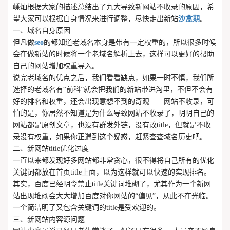
嵊灿根据大家的描述总结出了九大导致新网站不收录的原因，希
望大家可以根据自身情况来进行调整，尽快走出新站
沙盒期
。
一、域名自身原因
但凡做
seo
的都知道老域名本身是带有一定权重的，所以很多时候
会在做新站的时候将一个老域名解析上去，这样可以更好的帮助
自己的网站增加权重导入。
说完老域名的优点之后，我们看看缺点，如果一时不慎，我们所
选择的老域名有“前科”就会把我们的新站带进沟里，不但不会有
好的排名和权重，还会出现意想不到的奇观——网站不收录，可
怕的是，你居然不知道是为什么导致网站不收录了，明明自己的
网站都是原创文章，也没有群发外链，没有改title，但就是不收
录没有权重，如果你正遇到这个疑惑，赶紧查查域名历史吧。
二、新网站title优化过度
一直以来都发现好多网站都非常贪心，很不得将自己所有的优化
关键词都放在首页title上面，以为这样就可以快速的实现排名。
其实，百度已经明令禁止title关键词堆砌了，尤其作为一个新网
站出现堆砌会大大增加百度对你网站的“偏见”，从此不在光临。
一个简洁明了又包含关键词的title是受欢迎的。
三、新网站内容源问题