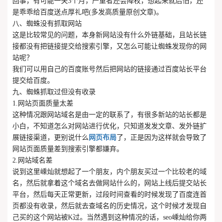
回事，有可能一关3个月，严重者还会降权，想起来就后怕，还
是乖乖给百度送点厚礼吧(多发高质量原创文章)。
八、蜘蛛没有抓取网站
这是比较常见的问题，本身新网站没有什么外链基础，且站长链
接都没有把链接提交给搜索引擎，又怎么可能让蜘蛛发现你的网
站呢？
我们可以用自己的百度账号然后把网站的链接通过百度站长平台
提交给百度。
九、蜘蛛抓取过但没有收录
1.网站页面质量太差
这种情况跟网站域名是由一定的联系了，有很多新站的站长都是
小白，不知道怎么对网站进行优化，只知道发发文章、发外链扩
展链接渠道，更别说什么
网页布局
了，正是因为这样就会导致了
网站页面质量差到搜索引擎都嫌弃。
2.网站域名差
说到这里嵊灿就想起了一个朋友，内个朋友买过一个比较老的域
名，然后就拿着这个域名去做网站什么的，网站上线后提交站长
平台，然后每天正常更新，过段时间查看的时候发现了百度连首
页都没有收录，然后就去查域名的历史情况，这个时候才发现自
己买的这个网站被K过。当然遇到这种情况的话，seo嵊灿给你两