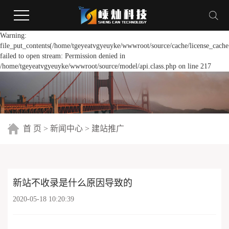
Warning:
file_put_contents(/home/tgeyeatvgyeuyke/wwwroot/source/cache/license_cache
failed to open stream: Permission denied in
/home/tgeyeatvgyeuyke/wwwroot/source/model/api.class.php on line 217
首 页
>
新闻中心
>
建站推广
新站不收录是什么原因导致的
2020-05-18 10:20:39