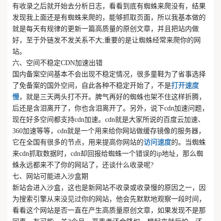
有收录之后就开始去分析日志，看看到底有蜘蛛来爬没有，结果
发现我上面还是有蜘蛛来爬的，能够抓取页面，所以我基本做的
就是每天有规律的更新一篇高质量的原创文章，并且把站内做
好，至于外链发不发关系不大;重要的是让蜘蛛经常来爬你的网
站。
六、空间不稳定CDN加速出错
国内备案空间基本不会出现不稳定情况，很多童鞋为了省事选择
了免备案的国外空间，自此各种不稳定开始了，不是
打开速度
慢
，就是三天两头打不开。脾气再好的蜘蛛也架不住这样折腾，
后还是含泪离开了，你也含泪离开了。另外，说下cdn加速问题，
现在好多空间都支持cdn加速。cdn就是大家所说的百度云加速、
360加速等等，cdn就是一个用来给你网站做缓存镜像的服务器，
它在全国有很多的节点，用来提高你网站的
访问速度
的。当蜘蛛
来cdn抓取数据时，cdn却回报给蜘蛛一个错误的ip地址，那么蜘
蛛永远都来不了你的网站了，还谈什么收录呢?
七、网站可能进入沙盒期
新站会进入沙盒，这也是新网站不收录或收录慢的原因之一，因
为搜索引擎从来没见过你的网站，他会先默默地观察一段时间，
看看这个网站是否一直在产生高质量原创文章，如果发现不是那