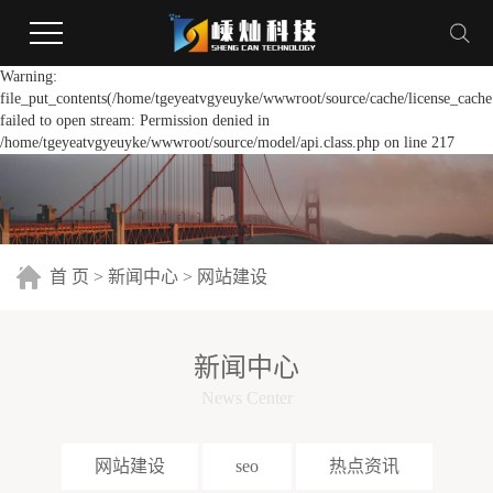
Warning:
file_put_contents(/home/tgeyeatvgyeuyke/wwwroot/source/cache/license_cache
failed to open stream: Permission denied in
/home/tgeyeatvgyeuyke/wwwroot/source/model/api.class.php on line 217
首 页
>
新闻中心
>
网站建设
新闻中心
News Center
网站建设
seo
热点资讯