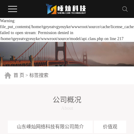
Warning:
file_put_contents(/home/tgeyeatvgyeuyke/wwwroot/source/cache/license_cache
failed to open stream: Permission denied in
/home/tgeyeatvgyeuyke/wwwroot/source/model/api.class.php on line 217
首 页
> 标签搜索
公司概况
About
山东嵊灿网络科技有限公司简介
价值观