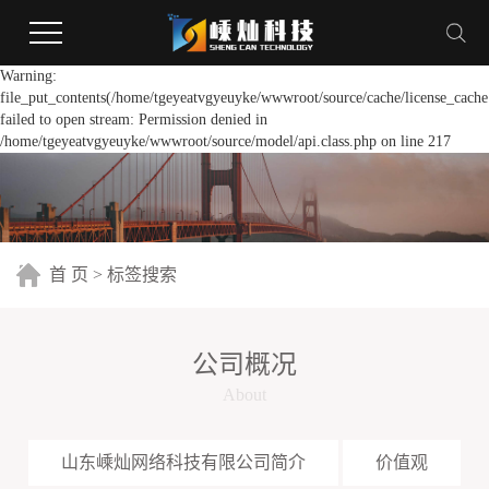
Warning:
file_put_contents(/home/tgeyeatvgyeuyke/wwwroot/source/cache/license_cache
failed to open stream: Permission denied in
/home/tgeyeatvgyeuyke/wwwroot/source/model/api.class.php on line 217
首 页
> 标签搜索
公司概况
About
山东嵊灿网络科技有限公司简介
价值观