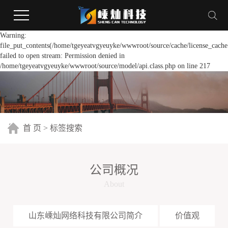
Warning:
file_put_contents(/home/tgeyeatvgyeuyke/wwwroot/source/cache/license_cache
failed to open stream: Permission denied in
/home/tgeyeatvgyeuyke/wwwroot/source/model/api.class.php on line 217
首 页
> 标签搜索
公司概况
About
山东嵊灿网络科技有限公司简介
价值观