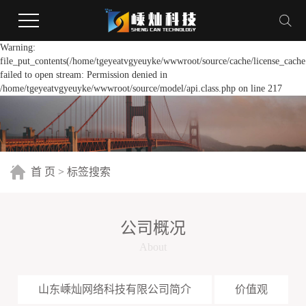
Warning:
file_put_contents(/home/tgeyeatvgyeuyke/wwwroot/source/cache/license_cache
failed to open stream: Permission denied in
/home/tgeyeatvgyeuyke/wwwroot/source/model/api.class.php on line 217
首 页
> 标签搜索
公司概况
About
山东嵊灿网络科技有限公司简介
价值观