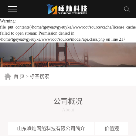
Warning:
file_put_contents(/home/tgeyeatvgyeuyke/wwwroot/source/cache/license_cache
failed to open stream: Permission denied in
/home/tgeyeatvgyeuyke/wwwroot/source/model/api.class.php on line 217
首 页
> 标签搜索
公司概况
About
山东嵊灿网络科技有限公司简介
价值观