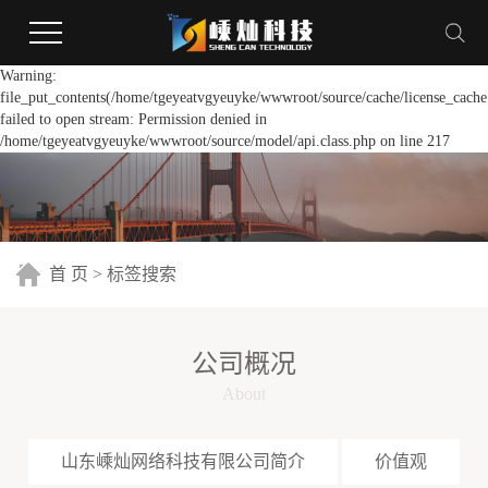
Warning:
file_put_contents(/home/tgeyeatvgyeuyke/wwwroot/source/cache/license_cache
failed to open stream: Permission denied in
/home/tgeyeatvgyeuyke/wwwroot/source/model/api.class.php on line 217
首 页
> 标签搜索
公司概况
About
山东嵊灿网络科技有限公司简介
价值观