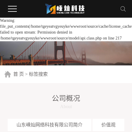
Warning:
file_put_contents(/home/tgeyeatvgyeuyke/wwwroot/source/cache/license_cache
failed to open stream: Permission denied in
/home/tgeyeatvgyeuyke/wwwroot/source/model/api.class.php on line 217
首 页
> 标签搜索
公司概况
About
山东嵊灿网络科技有限公司简介
价值观