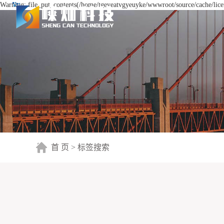
Warning: file_put_contents(/home/tgeyeatvgyeuyke/wwwroot/source/cache/licen
首 页
> 标签搜索