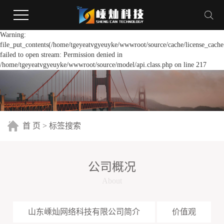
Warning:
file_put_contents(/home/tgeyeatvgyeuyke/wwwroot/source/cache/license_cache
failed to open stream: Permission denied in
/home/tgeyeatvgyeuyke/wwwroot/source/model/api.class.php on line 217
首 页
> 标签搜索
公司概况
About
山东嵊灿网络科技有限公司简介
价值观