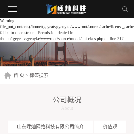
Warning:
file_put_contents(/home/tgeyeatvgyeuyke/wwwroot/source/cache/license_cache
failed to open stream: Permission denied in
/home/tgeyeatvgyeuyke/wwwroot/source/model/api.class.php on line 217
首 页
> 标签搜索
公司概况
About
山东嵊灿网络科技有限公司简介
价值观