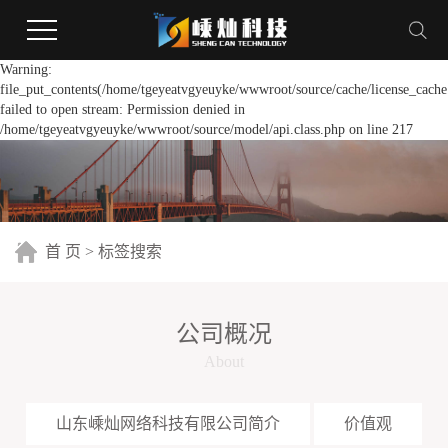
Warning:
file_put_contents(/home/tgeyeatvgyeuyke/wwwroot/source/cache/license_cache
failed to open stream: Permission denied in
/home/tgeyeatvgyeuyke/wwwroot/source/model/api.class.php on line 217
首 页
> 标签搜索
公司概况
About
山东嵊灿网络科技有限公司简介
价值观