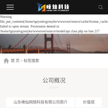
Warning:
file_put_contents(/home/tgeyeatvgyeuyke/wwwroot/source/cache/license_cache
failed to open stream: Permission denied in
/home/tgeyeatvgyeuyke/wwwroot/source/model/api.class.php on line 217
首 页
> 标签搜索
公司概况
About
山东嵊灿网络科技有限公司简介
价值观