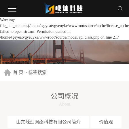
Warning:
file_put_contents(/home/tgeyeatvgyeuyke/wwwroot/source/cache/license_cache
failed to open stream: Permission denied in
/home/tgeyeatvgyeuyke/wwwroot/source/model/api.class.php on line 217
首 页
> 标签搜索
公司概况
About
山东嵊灿网络科技有限公司简介
价值观