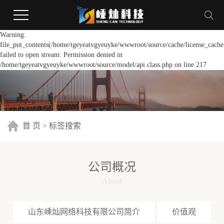
Warning:
file_put_contents(/home/tgeyeatvgyeuyke/wwwroot/source/cache/license_cache
failed to open stream: Permission denied in
/home/tgeyeatvgyeuyke/wwwroot/source/model/api.class.php on line 217
首 页
> 标签搜索
公司概况
About
山东嵊灿网络科技有限公司简介
价值观