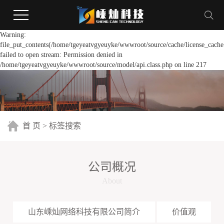
Warning:
file_put_contents(/home/tgeyeatvgyeuyke/wwwroot/source/cache/license_cache
failed to open stream: Permission denied in
/home/tgeyeatvgyeuyke/wwwroot/source/model/api.class.php on line 217
首 页
> 标签搜索
公司概况
About
山东嵊灿网络科技有限公司简介
价值观