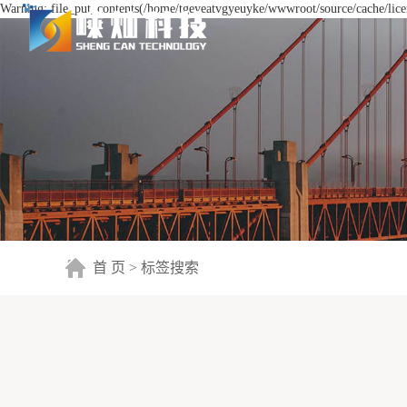
Warning: file_put_contents(/home/tgeyeatvgyeuyke/wwwroot/source/cache/licen
首 页
> 标签搜索