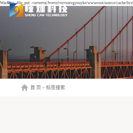
Warning: file_put_contents(/home/tgeyeatvgyeuyke/wwwroot/source/cache/licen
首 页
> 标签搜索