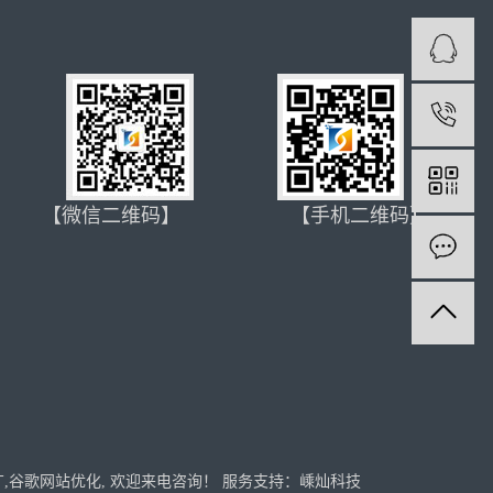
1
【微信二维码】 【手机二维码】
广
,
谷歌网站优化
, 欢迎来电咨询！
服务支持：
嵊灿科技