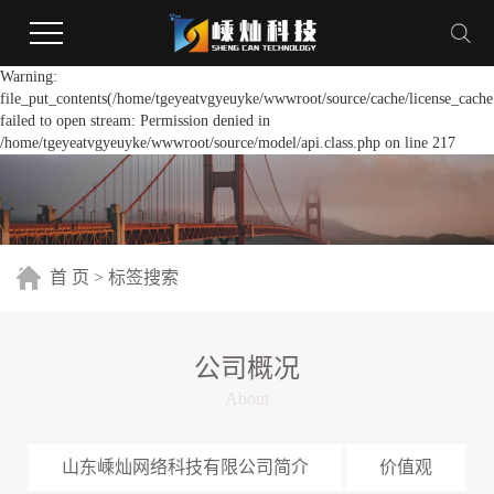
Warning:
file_put_contents(/home/tgeyeatvgyeuyke/wwwroot/source/cache/license_cache
failed to open stream: Permission denied in
/home/tgeyeatvgyeuyke/wwwroot/source/model/api.class.php on line 217
首 页
> 标签搜索
公司概况
About
山东嵊灿网络科技有限公司简介
价值观