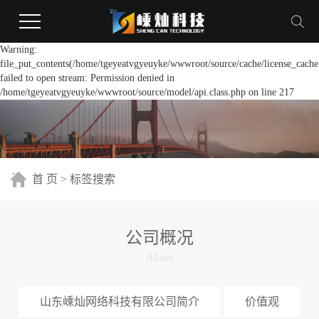
Warning:
file_put_contents(/home/tgeyeatvgyeuyke/wwwroot/source/cache/license_cache
failed to open stream: Permission denied in
/home/tgeyeatvgyeuyke/wwwroot/source/model/api.class.php on line 217
首 页
> 标签搜索
公司概况
About
山东嵊灿网络科技有限公司简介
价值观