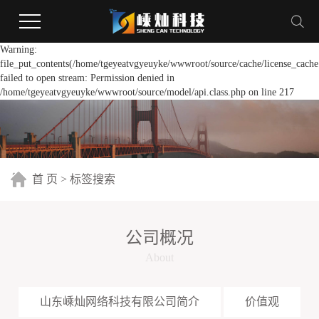
Warning:
file_put_contents(/home/tgeyeatvgyeuyke/wwwroot/source/cache/license_cache
failed to open stream: Permission denied in
/home/tgeyeatvgyeuyke/wwwroot/source/model/api.class.php on line 217
首 页
> 标签搜索
公司概况
About
山东嵊灿网络科技有限公司简介
价值观